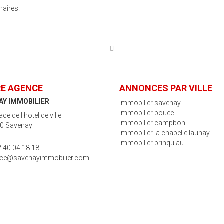
naires.
E AGENCE
ANNONCES PAR VILLE
AY IMMOBILIER
immobilier savenay
immobilier bouee
ace de l'hotel de ville
immobilier campbon
0 Savenay
immobilier la chapelle launay
immobilier prinquiau
2 40 04 18 18
ce@savenayimmobilier.com