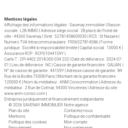
Mentions légales
Affichage des informations légales : Savenay immobilier | Raison
sociale : L2B IMMO | Adresse siège social : 28 place de l'hotel de
ville - 44260 Savenay | Siret : 52781458600030 | RCS : St Nazaire |
Numero TVA Intracommunautaire : FR56527814586 | Forme
juridique : Société à responsabilité limitée | Capital social : 10000 € |
Assurance RCP : RCP01044159Y |
Carte T : CPI 4402 2018 000 034 232 | Date de délivrance : 2024-07-
01 | Lieu de délivrance : NC | Caisse de garantie financière : GALIAN. |
N° de caisse de garantie : 44159Y | Adresse caisse de garantie : 89
Rue de la Boétie 75008 Paris | Montant de la garantie financière :
120000 € | Nom du médiateur : ANM Consommation | Adresse du
médiateur : 2 Rue de Colmar, 94300 Vincennes | Adresse du site :
www.anm-conso.com
|
Entreprise juridiquement et financièrement indépendante
© 2026 SAVENAY IMMOBILIER
Notre agence
Plan du site
Contactez-nous
Mentions
Politique de confidentialité
Politique des cookies
Mon compte
Recrutement
Nos partenaires