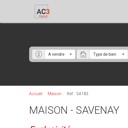
A vendre
Type de bien
Accueil
Maison
Ref. : SA183
MAISON - SAVENAY