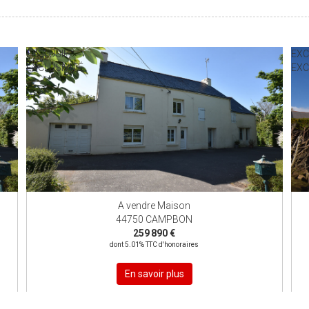
EXCLUSIF
EXC
EXCLUSIVITÉ
EXC
A vendre Maison
44750 CAMPBON
259 890 €
dont 5.01% TTC d'honoraires
En savoir plus