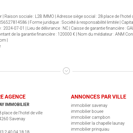
| Raison sociale : L2B IMMO | Adresse siège social : 28 place de l'hotel 
6527814586 | Forme juridique : Société à responsabilité limitée | Capit
: 2024-07-01 | Lieu de délivrance : NC | Caisse de garantie financière : G
 Montant de la garantie financière : 120000 € | Nom du médiateur : ANM 
com
|
e
E AGENCE
ANNONCES PAR VILLE
AY IMMOBILIER
immobilier savenay
immobilier bouee
 place de l'hotel de ville
immobilier campbon
4260 Savenay
immobilier la chapelle launay
immobilier prinquiau
33 2 40 04 18 18