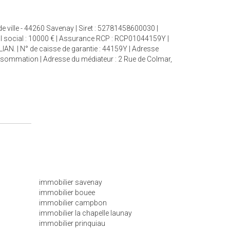
de ville - 44260 Savenay | Siret : 52781458600030 |
al social : 10000 € | Assurance RCP : RCP01044159Y |
ALIAN. | N° de caisse de garantie : 44159Y | Adresse
Consommation | Adresse du médiateur : 2 Rue de Colmar,
immobilier savenay
immobilier bouee
immobilier campbon
immobilier la chapelle launay
immobilier prinquiau