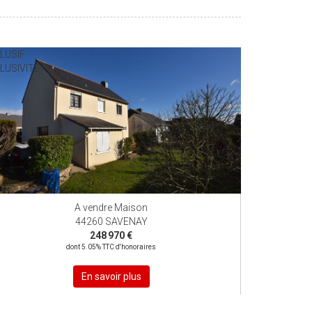
LUSIF
LUSIVITÉ
A vendre Maison
44260 SAVENAY
248 970 €
dont 5.05% TTC d'honoraires
En savoir plus