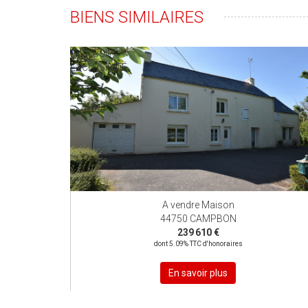
BIENS SIMILAIRES
EXCLUSIF
EXCLUSIVITÉ
A vendre Maison
44750 CAMPBON
239 610 €
dont 5.09% TTC d'honoraires
En savoir plus