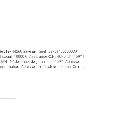
de ville - 44260 Savenay | Siret : 52781458600030 |
al social : 10000 € | Assurance RCP : RCP01044159Y |
ALIAN. | N° de caisse de garantie : 44159Y | Adresse
Consommation | Adresse du médiateur : 2 Rue de Colmar,