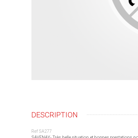
DESCRIPTION
Ref SA277
SAVENAY- Très belle situation et bonnes prestations p