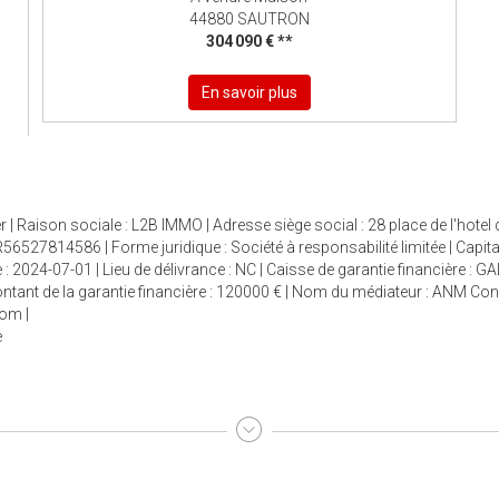
44880 SAUTRON
304 090 €
**
En savoir plus
| Raison sociale : L2B IMMO | Adresse siège social : 28 place de l'hotel 
6527814586 | Forme juridique : Société à responsabilité limitée | Capit
: 2024-07-01 | Lieu de délivrance : NC | Caisse de garantie financière : G
 Montant de la garantie financière : 120000 € | Nom du médiateur : ANM 
com
|
e