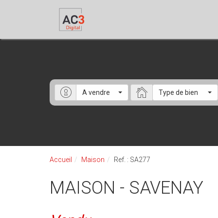
A vendre
Type de bien
Accueil
Maison
Ref. : SA277
MAISON - SAVENAY