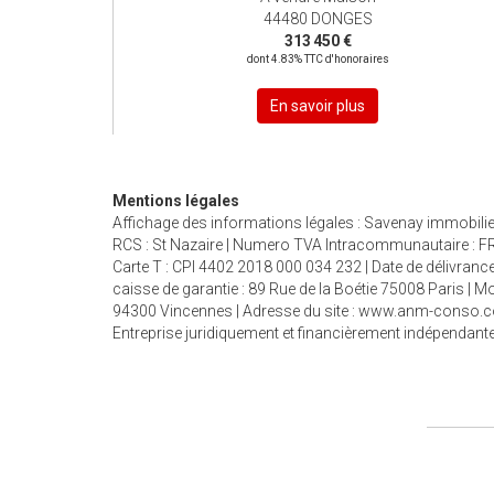
44480 DONGES
313 450 €
dont 4.83% TTC d'honoraires
En savoir plus
Mentions légales
Affichage des informations légales : Savenay immobilier 
RCS : St Nazaire | Numero TVA Intracommunautaire : FR5
Carte T : CPI 4402 2018 000 034 232 | Date de délivrance 
caisse de garantie : 89 Rue de la Boétie 75008 Paris |
94300 Vincennes | Adresse du site :
www.anm-conso.
Entreprise juridiquement et financièrement indépendant