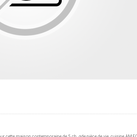
our cette maison contemporaine de 5 ch, gde pièce de vie, cuisine AM E