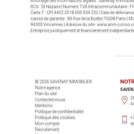
Affichage des informations légales : Savenay immobilier 
RCS : St Nazaire | Numero TVA Intracommunautaire : FR5
Carte T : CPI 4402 2018 000 034 232 | Date de délivrance 
caisse de garantie : 89 Rue de la Boétie 75008 Paris |
94300 Vincennes | Adresse du site :
www.anm-conso.
Entreprise juridiquement et financièrement indépendant
NOTR
© 2026 SAVENAY IMMOBILIER
Notre agence
SAVEN
Plan du site
28
Contactez-nous
4
Mentions
Politique de confidentialité
+
Politique des cookies
a
Mon compte
Recrutement