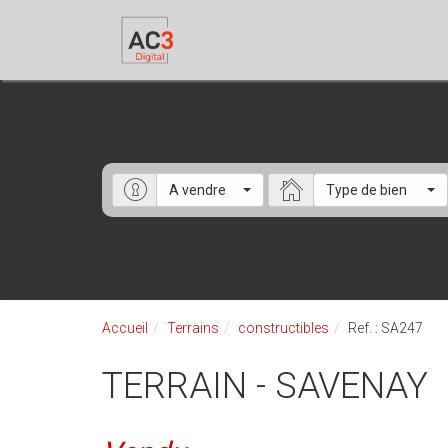
A vendre
Type de bien
Accueil
Terrains
constructibles
Ref. : SA247
TERRAIN - SAVENAY