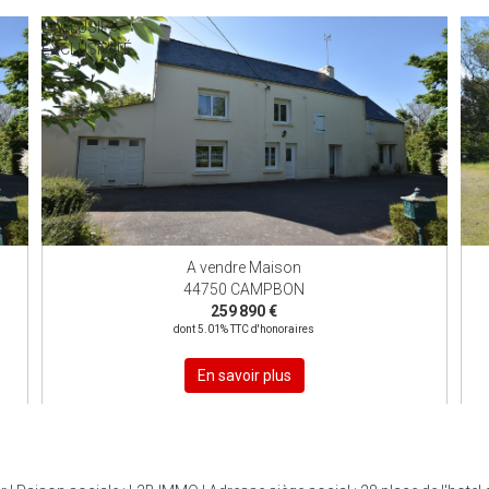
EXCLUSIF
EXCLUSIVITÉ
A vendre Maison
44750 CAMPBON
259 890 €
dont 5.01% TTC d'honoraires
En savoir plus