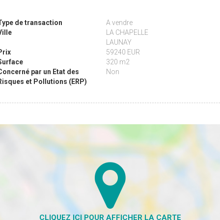
Type de transaction
A vendre
Ville
LA CHAPELLE
LAUNAY
Prix
59240 EUR
Surface
320 m2
Concerné par un Etat des
Non
Risques et Pollutions (ERP)