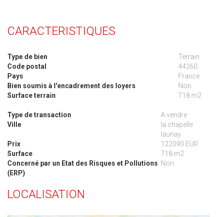
CARACTERISTIQUES
Type de bien
Terrain
Code postal
44260
Pays
France
Bien soumis à l'encadrement des loyers
Non
Surface terrain
718 m2
Type de transaction
A vendre
Ville
la chapelle
launay
Prix
122090 EUR
Surface
718 m2
Concerné par un Etat des Risques et Pollutions
Non
(ERP)
LOCALISATION