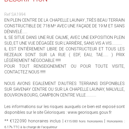
Ref SA1994
EN PLEIN CENTRE DE LA CHAPELLE LAUNAY ,TRÈS BEAU TERRAIN
CONSTRUCTIBLE DE 718 M² AVEC UNE FAÇADE DE 19 M ET SANS
DÉNIVELÉ......
IL SE SITUE DANS UNE RUE CALME, AVEC UNE EXPOSITION PLEIN
SUD, ET UNE VUE DÉGAGÉE SUR L'ARRIÈRE, SANS VIS A VIS............
IL EST ENTIÈREMENT LIBRE DE CONSTRUCTEUR ET TOUS LES
REZEAUX SONT SUR LA RUE ( EDF, EAU, TAE...... ) PRIX
LÉGÈREMENT NÉGOCIABLE !!!!!!
POUR TOUT RENSEIGNEMENT OU POUR TOUTE VISITE,
CONTACTEZ NOUS !!!!!!
NOUS AVONS EGALEMENT D'AUTRES TERRAINS DISPONIBLES
SUR SAVENAY CENTRE OU SUR LA CHAPELLE LAUNAY, MALVILLE,
BOUVRON BOURG, CAMPBON CENTRE VILLE............
Les informations sur les risques auxquels ce bien est exposé sont
disponibles sur le site Géorisques : www.georisques.gouv.fr
** €122 090
honoraires inclus
|
|
€115 000
hors honoraires
Honoraires :
6.17% TTC à la charge de l'acquéreur