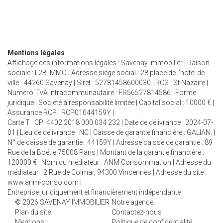
Mentions légales
Affichage des informations légales : Savenay immobilier | Raison
sociale : L2B IMMO | Adresse siège social : 28 place de l'hotel de
ville - 44260 Savenay | Siret : 52781458600030 | RCS : St Nazaire |
Numero TVA Intracommunautaire : FR56527814586 | Forme
juridique : Société à responsabilité limitée | Capital social : 10000 € |
Assurance RCP : RCP01044159Y |
Carte T : CPI 4402 2018 000 034 232 | Date de délivrance : 2024-07-
01 | Lieu de délivrance : NC | Caisse de garantie financière : GALIAN. |
N° de caisse de garantie : 44159Y | Adresse caisse de garantie : 89
Rue de la Boétie 75008 Paris | Montant de la garantie financière :
120000 € | Nom du médiateur : ANM Consommation | Adresse du
médiateur : 2 Rue de Colmar, 94300 Vincennes | Adresse du site :
www.anm-conso.com
|
Entreprise juridiquement et financièrement indépendante
© 2026 SAVENAY IMMOBILIER
Notre agence
Plan du site
Contactez-nous
Mentions
Politique de confidentialité