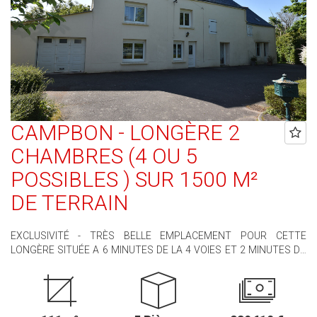
par an.Prix moyens des énergies indexés sur les années 2021,
2022, et 2023 (abonnements compris) Les informations sur les
risques auxquels ce bien est exposé sont disponibles sur le site
Géorisques : www.georisques.gouv.fr
CAMPBON - LONGÈRE 2
CHAMBRES (4 OU 5
POSSIBLES ) SUR 1500 M²
DE TERRAIN
EXCLUSIVITÉ - TRÈS BELLE EMPLACEMENT POUR CETTE
LONGÈRE SITUÉE A 6 MINUTES DE LA 4 VOIES ET 2 MINUTES DU
BOURG, ET DE SES COMMODITÉS ( COMMERCES, ECOLES,
SERVICES..... ). ELLE SE COMPOSE DE : UNE ENTRÉE, UN SALON-
SÉJOUR, UNE CUISINE AMÉNAGÉE, UNE ARRIÈRE CUISINE, 2
CHAMBRES, UN BUREAU, UNE SALLE D'EAU, UN WC, UN GARAGE,