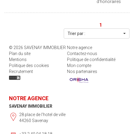
d'honoraires
CONSTRUIRE UNE MAISON DE PLEIN PIEDS . POUR PLUS DE
RENSEIGNEMENTS, OU POUR VENIR LE VOIR, CONTACTEZ NOUS
!!!!!!! Les informations sur les risques auxquels ce bien est exposé
sont disponibles sur le site Géorisques : www.georisques.gouv.fr
1
Trier par :
© 2026 SAVENAY IMMOBILIER
Notre agence
Plan du site
Contactez-nous
Mentions
Politique de confidentialité
Politique des cookies
Mon compte
Recrutement
Nos partenaires
NOTRE AGENCE
SAVENAY IMMOBILIER
28 place de l'hotel de ville
44260 Savenay
+33 2 40 04 18 18