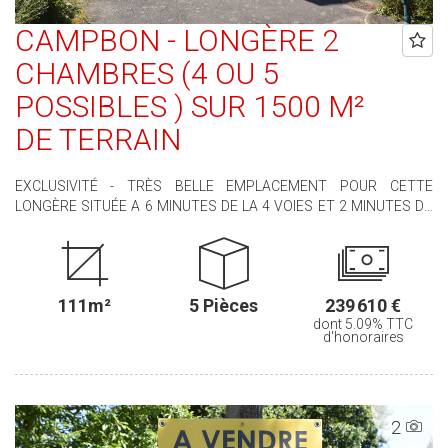
CAMPBON - LONGÈRE 2
CHAMBRES (4 OU 5
POSSIBLES ) SUR 1500 M²
DE TERRAIN
EXCLUSIVITÉ - TRÈS BELLE EMPLACEMENT POUR CETTE
LONGÈRE SITUÉE A 6 MINUTES DE LA 4 VOIES ET 2 MINUTES DU
BOURG, ET DE SES COMMODITÉS ( COMMERCES, ECOLES,
SERVICES..... ). ELLE SE COMPOSE DE : UNE ENTRÉE, UN SALON-
SÉJOUR, UNE CUISINE AMÉNAGÉE, UNE ARRIÈRE CUISINE, 2
CHAMBRES, UN BUREAU, UNE SALLE D'EAU, UN WC, UN GARAGE,
111m²
5 Pièces
239 610 €
UNE CAVE ET TOUTE UNE PARTIE A RÉNOVER COMPRENANT 2
dont 5.09% TTC
GRENIERS ET UNE PIÈCE AU REZ DE CHAUSSÉE , SOIT ENVIRON
d'honoraires
68 M² D'AGRANDISSEMENT POSSIBLE...... VOUS APPRÉCIEREZ
SON ENVIRONNEMENT CALME ET SON BEAU TERRAIN
ATTENANT DE 1500 M², AVEC UNE VUE DÉGAGÉE SUR LA
CAMPAGNE SUR L'ARRIÈRE. VENEZ LA DÉCOUVRIR !!!!!! POUR
2
TOUT RENSEIGNEMENT OU POUR TOUTE VISITE, CONTACTEZ
NOUS !!!!!!! Montant estimé des dépenses annuelles d'énergie pour