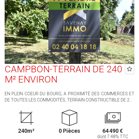
un usage standard : entre 3490 Euros et 4780 Euros par an.Prix
moyens des énergies indexés sur les années 2021, 2022, et 2023
(abonnements compris) Les informations sur les risques
auxquels ce bien est exposé sont disponibles sur le site
Géorisques : www.georisques.gouv.fr
CAMPBON-TERRAIN DE 240
M² ENVIRON
EN PLEIN COEUR DU BOURG, A PROXIMITÉ DES COMMERCES ET
DE TOUTES LES COMMODITÉS, TERRAIN CONSTRUCTIBLE DE 240
M², ENTIÈREMENT LIBRE DE CONSTRUCTEUR ET POSSÈDANT
TOUS LES REZEAUX EN FAÇADE ( EDF, EAU, TAE ) . VOUS
APPRÉCIEREZ DE POUVOIR TOUT FAIRE A PIEDS, SANS AVOIR A
PRENDRE VOTRE VOITURE POUR ACHETER LE PAIN.........., OU
240m²
0 Pièces
64 490 €
ALLER CHEZ LE MÉDECIN......... EMPLACEMENT IDÉAL POUR UNE
dont 7.48% TTC
PERSONNE QUI VEUT SE RAPPROCHER DES SERVICES ET